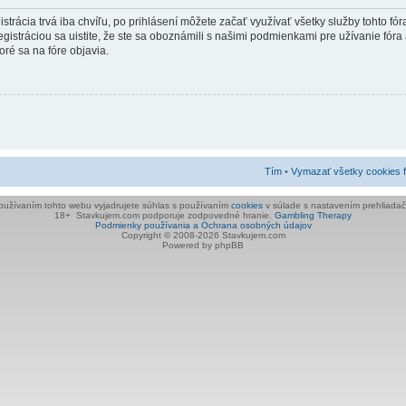
strácia trvá iba chvíľu, po prihlásení môžete začať využívať všetky služby tohto fó
gistráciou sa uistite, že ste sa oboznámili s našimi podmienkami pre užívanie fóra
toré sa na fóre objavia.
Tím
•
Vymazať všetky cookies 
oužívaním tohto webu vyjadrujete súhlas s používaním
cookies
v súlade s nastavením prehliadač
18+ Stavkujem.com podporuje zodpovedné hranie.
Gambling Therapy
Podmienky používania a Ochrana osobných údajov
Copyright © 2008-
2026 Stavkujem.com
Powered by phpBB