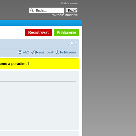
Prihlásenie
Pokročilé hľadanie
Registrovať
Prihlásenie
FAQ
Registrovať
Prihlásenie
vieme a poradíme!