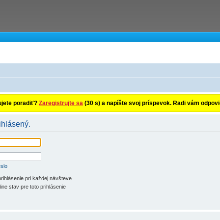
ujete poradiť?
Zaregistrujte sa
(30 s) a napíšte svoj príspevok. Radi vám odpo
ihlásený.
slo
rihlásenie pri každej návšteve
ine stav pre toto prihlásenie