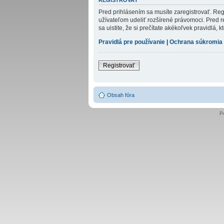
REGISTROVAŤ
Pred prihlásením sa musíte zaregistrovať. Regi
užívateľom udeliť rozšírené právomoci. Pred re
sa uistite, že si prečítate akékoľvek pravidlá, k
Pravidlá pre používanie
|
Ochrana súkromia
Registrovať
Obsah fóra
P