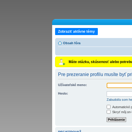
Zobraziť aktívne témy
Obsah fóra
Máte otázku, skúsenosť alebo potreb
Pre prezeranie profilu musíte byť pr
Užívateľské meno:
Heslo:
Zabudol/a som he
Automatické p
Skryť môj on-l