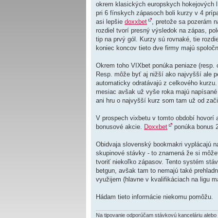
okrem klasických europskych hokejových l
pri 6 fínskych zápasoch boli kurzy v 4 prí
asi lepšie
doxxbet
, pretože sa pozerám n
rozdiel tvorí presný výsledok na zápas, p
tip na prvý gól. Kurzy sú rovnaké, tie rozdi
koniec koncov tieto dve firmy majú spoloč
Okrem toho VIXbet ponúka peniaze (resp. 
Resp. môže byť aj nižší ako najvyšší ale 
automaticky odratávajú z celkového kurzu
mesiac avšak už vyše roka majú napísané
ani hru o najvyšší kurz som tam už od zači
V prospech vixbetu v tomto období hovorí
bonusové akcie.
Doxxbet
ponúka bonus 2
Obidvaja slovenský bookmakri vyplácajú n
skupinové stávky - to znamená že si môže
tvoriť niekoľko zápasov. Tento systém stá
betgun, avšak tam to nemajú také prehladn
využijem (hlavne v kvalifikáciach na ligu m
Hádam tieto informácie niekomu pomôžu.
Na tipovanie odporúčam stávkovú kanceláriu alebo 