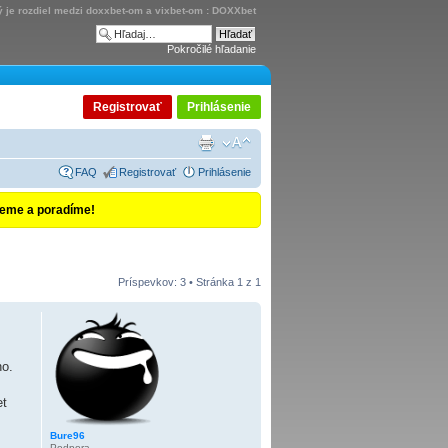
 je rozdiel medzi doxxbet-om a vixbet-om : DOXXbet
Pokročilé hľadanie
Registrovať
Prihlásenie
FAQ
Registrovať
Prihlásenie
vieme a poradíme!
Príspevkov: 3 • Stránka
1
z
1
no.
et
Bure96
Podpora