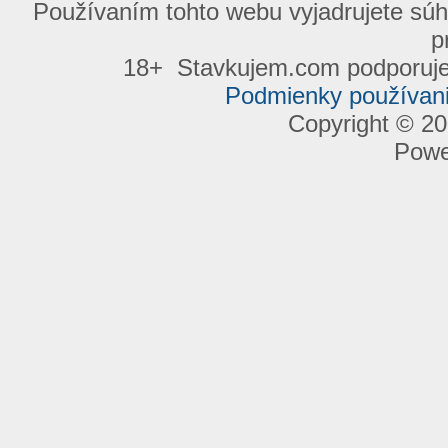
Používaním tohto webu vyjadrujete sú
p
18+ Stavkujem.com podporuje
Podmienky používan
Copyright © 20
Powe