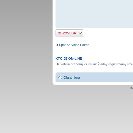
Odoslať odpoveď
Späť na Video Poker
KTO JE ON-LINE
Užívatelia prezerajúci fórum: Žiadny registrovaný užív
Obsah fóra
P